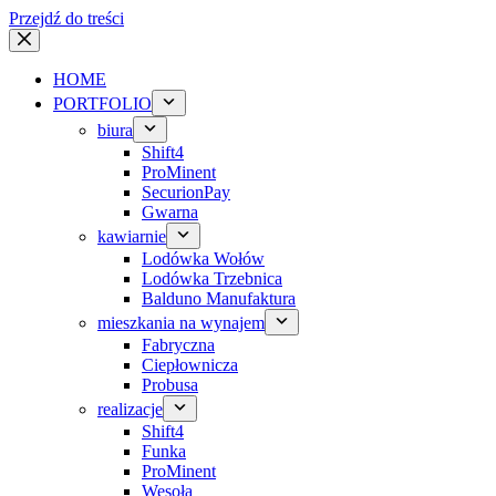
Przejdź do treści
HOME
PORTFOLIO
biura
Shift4
ProMinent
SecurionPay
Gwarna
kawiarnie
Lodówka Wołów
Lodówka Trzebnica
Balduno Manufaktura
mieszkania na wynajem
Fabryczna
Ciepłownicza
Probusa
realizacje
Shift4
Funka
ProMinent
Wesoła