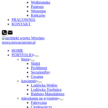
Wolbromska
Pasteura
Wiosenna
Kiełczów
PRACOWNIA
KONTAKT
nowa.nowaconcept.pl
HOME
PORTFOLIO
biura
Shift4
ProMinent
SecurionPay
Gwarna
kawiarnie
Lodówka Wołów
Lodówka Trzebnica
Balduno Manufaktura
mieszkania na wynajem
Fabryczna
Ciepłownicza