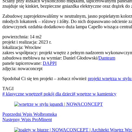
Ściany przy łóżkach wykończono miękkimi, tapicerowanymi panelami,
znajduje się kinkiet, bezpieczne gniazdka elektryczne oraz drążek do
Zabudowę zaprojektowaliśmy w neutralnym, jasno popielatym kolorz
młodych lokatorek – różowy i żółty. Do nich dopasowano odcienie z
dziewczynek ozdabia dodatkowo duża lampa Capello wisząca central
powierzchnia: 14 m2
projekt i realizacja: 2023 r.
lokalizacja: Wrocław
zakres współpracy: projekt wnętrz z pełnym nadzorem wykonawczy
zabudowa meblowa na wymiar: Daniel Głodowski/
Danteam
panele tapicerowane:
DAPPI
zdjęcia: nowaconcept
Spodobał Ci się ten projekt – zobacz również
projekt wnętrza w stylu
TAGI
#
klasyczne wnętrze
#
pokój dla dzieci
#
wnętrze w kamienicy
Poprzedni
Wpis
Wolbromska
Następny
Wpis
ProMinent