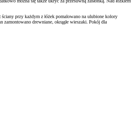
odatkowo można się także ukryć za przesuwną zasłonką. Nad łóżkiem
t ściany przy każdym z łóżek pomalowano na ulubione kolory
an zamontowano drewniane, okrągłe wieszaki. Pokój dla