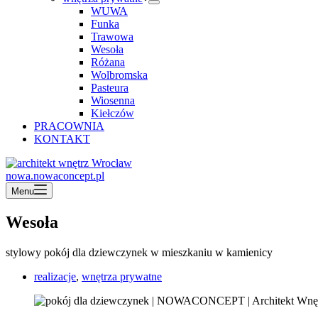
WUWA
Funka
Trawowa
Wesoła
Różana
Wolbromska
Pasteura
Wiosenna
Kiełczów
PRACOWNIA
KONTAKT
nowa.nowaconcept.pl
Menu
Wesoła
stylowy pokój dla dziewczynek w mieszkaniu w kamienicy
realizacje
,
wnętrza prywatne