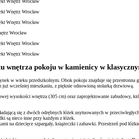
ktu wnętrza pokoju w kamienicy w klasyczny
nek w wieku przedszkolnym. Obok pokoju znajduje się przestronna gar
już wcześniej mieszkaniu, z pięknie odnowioną stolarką drzwiową.
ej wysokości wnętrza (305 cm) oraz zaprojektowanie zabudowy, która p
ającą się z dwóch odrębnych łóżek usytuowanych w przeciwległych n
dki są nieco inne przy każdym z łóżek.
kami na dziecięce szpargały, książeczki i zabawki. Przestrzeń pod łó