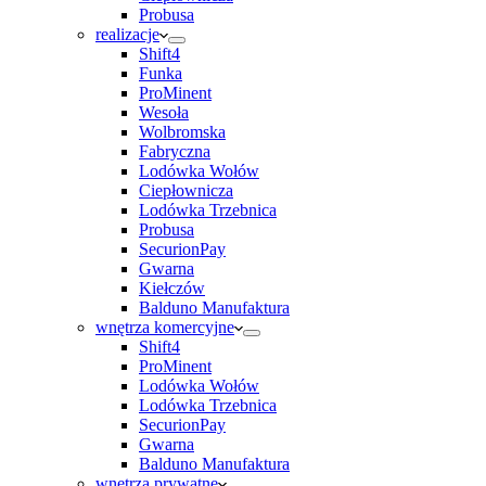
Probusa
realizacje
Shift4
Funka
ProMinent
Wesoła
Wolbromska
Fabryczna
Lodówka Wołów
Ciepłownicza
Lodówka Trzebnica
Probusa
SecurionPay
Gwarna
Kiełczów
Balduno Manufaktura
wnętrza komercyjne
Shift4
ProMinent
Lodówka Wołów
Lodówka Trzebnica
SecurionPay
Gwarna
Balduno Manufaktura
wnętrza prywatne