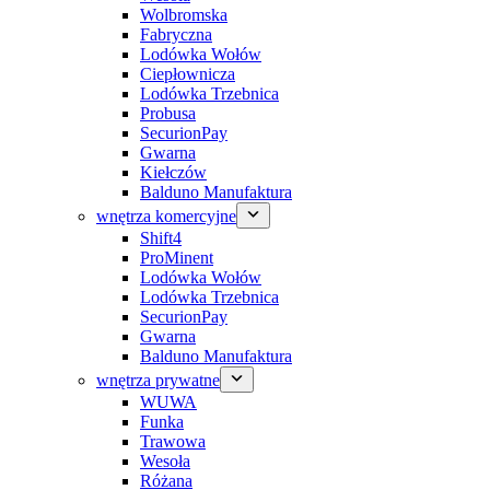
Wolbromska
Fabryczna
Lodówka Wołów
Ciepłownicza
Lodówka Trzebnica
Probusa
SecurionPay
Gwarna
Kiełczów
Balduno Manufaktura
wnętrza komercyjne
Shift4
ProMinent
Lodówka Wołów
Lodówka Trzebnica
SecurionPay
Gwarna
Balduno Manufaktura
wnętrza prywatne
WUWA
Funka
Trawowa
Wesoła
Różana