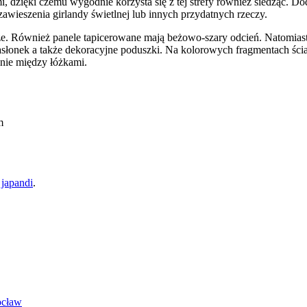
 dzięki czemu wygodnie korzysta się z tej strefy również siedząc. D
 zawieszenia girlandy świetlnej lub innych przydatnych rzeczy.
e. Również panele tapicerowane mają beżowo-szary odcień. Natomias
asłonek a także dekoracyjne poduszki. Na kolorowych fragmentach ści
nie między łóżkami.
m
 japandi
.